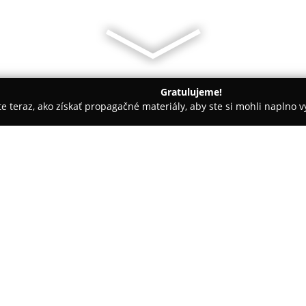
Gratulujeme!
ite teraz, ako získať propagačné materiály, aby ste si mohli naplno 
ly, Tenisové kluby - Pezinok
KST PETAN Pezinok
O spoločnosti:
KST PETAN Pezinok
pôsobí ak
tance, kde sa venuje vzdelávan
latinskoamerické i štandardné 
pravidelne dosahujú vynikajúce
aj v zahraničí.