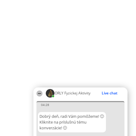
ORLY Fyzickej Aktivity
Live chat
04:28
Dobrý deň, radi Vám pomôžeme! 🙂
Kliknite na príslušnú tému
konverzácie! 🙂