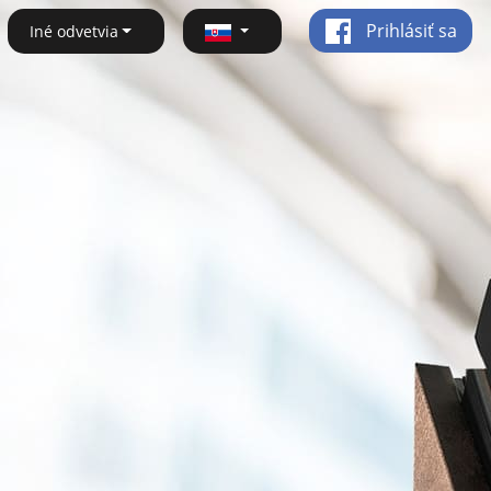
Prihlásiť sa
Iné odvetvia