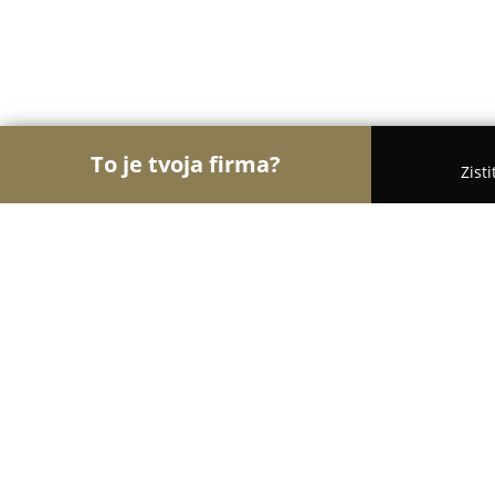
To je tvoja firma?
Zist
Orly Fyzickej Aktivity
Osobní tréneri, Tanečné ško
KST PETAN Pezinok
8.6
(7)