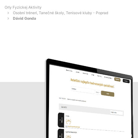
Orly Fyzickej Aktivity
Osobní tréneri, Tanečné školy, Tenisové kluby - Poprad
Dávid Gonda