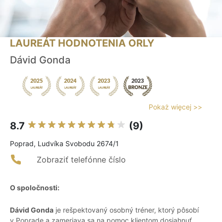
LAUREÁT HODNOTENIA ORLY
Dávid Gonda
Pokaż więcej >>
8.7
(9)
Poprad, Ludvíka Svobodu 2674/1
Zobraziť telefónne číslo
O spoločnosti:
Dávid Gonda
je rešpektovaný osobný tréner, ktorý pôsobí
v Poprade a zameriava sa na pomoc klientom dosiahnuť