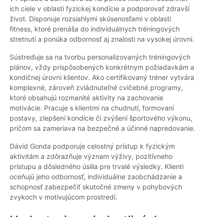
ich ciele v oblasti fyzickej kondície a podporovať zdravší
život. Disponuje rozsiahlymi skúsenosťami v oblasti
fitness, ktoré prenáša do individuálnych tréningových
stretnutí a ponúka odbornosť aj znalosti na vysokej úrovni.
Sústreďuje sa na tvorbu personalizovaných tréningových
plánov, vždy prispôsobených konkrétnym požiadavkám a
kondičnej úrovni klientov. Ako certifikovaný tréner vytvára
komplexné, zároveň zvládnuteľné cvičebné programy,
ktoré obsahujú rozmanité aktivity na zachovanie
motivácie. Pracuje s klientmi na chudnutí, formovaní
postavy, zlepšení kondície či zvýšení športového výkonu,
pričom sa zameriava na bezpečné a účinné napredovanie.
Dávid Gonda podporuje celostný prístup k fyzickým
aktivitám a zdôrazňuje význam výživy, pozitívneho
prístupu a dôsledného úsilia pre trvalé výsledky. Klienti
oceňujú jeho odbornosť, individuálne zaobchádzanie a
schopnosť zabezpečiť skutočné zmeny v pohybových
zvykoch v motivujúcom prostredí.