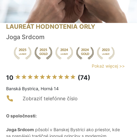
LAUREÁT HODNOTENIA ORLY
Joga Srdcom
Pokaż więcej >>
10
(74)
Banská Bystrica, Horná 14
Zobraziť telefónne číslo
O spoločnosti:
Joga Srdcom
pôsobí v Banskej Bystrici ako priestor, kde
sa prepájajú tradičné jogové princípy s moderným