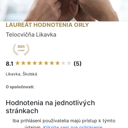
LAUREÁT HODNOTENIA ORLY
Telocvičňa Likavka
8.1
(5)
Likavka, Školská
O spoločnosti:
Hodnotenia na jednotlivých
stránkach
Iba prihlásení používatelia majú prístup k týmto
údajom.
Kliknite sem pre prihlásenie.