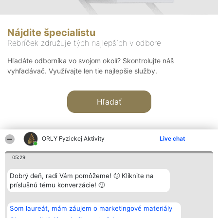
Nájdite špecialistu
Rebríček združuje tých najlepších v odbore
Hľadáte odborníka vo svojom okolí? Skontrolujte náš
vyhľadávač. Využívajte len tie najlepšie služby.
Hľadať
ORLY Fyzickej Aktivity
Live chat
05:29
Organizátor hodnotenia
Hodnotenie
Kontakt
Dobrý deň, radi Vám pomôžeme! 🙂 Kliknite na
Bright Side Solutions sp. z o.
Laureáti
Kontakt
príslušnú tému konverzácie! 🙂
o. sp. k.
Lista
ul. Ruska 22
wszystkich
Wrocław 50-079
Laureatów
Som laureát, mám záujem o marketingové materiály
KRS 0000749100 | Regon
Podmienky
381313360 | NIP 8943132676
Obchodné