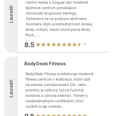
centre mesta a funguje ako moderné
Laureáti
športové centrum ponúkajúce
rôznorodé skupinové tréningy.
Zameriava sa na podporu aktívneho
životného štýlu prostredníctvom širokej
škály cvičení, medzi ktoré patria Body
Rock, ...
8.5
BodyGeek Fitness
BodyGeek Fitness predstavuje moderné
fitness centrum v Košiciach, ktoré sídli
Laureáti
na adrese Juhoslovanská 2/A. Jeho
prioritou je celkový rozvoj fyzickej
kondície a zdravia klientov. Tréneri s
medzinárodnými certifikátmi, ktorí
rozšírili svoje znalosti ...